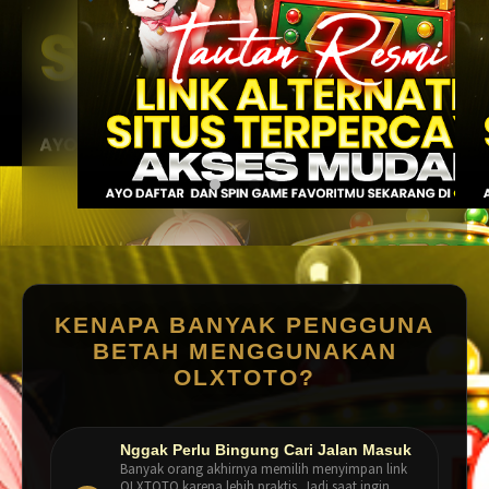
KENAPA BANYAK PENGGUNA
BETAH MENGGUNAKAN
OLXTOTO?
Nggak Perlu Bingung Cari Jalan Masuk
Banyak orang akhirnya memilih menyimpan link
OLXTOTO karena lebih praktis. Jadi saat ingin