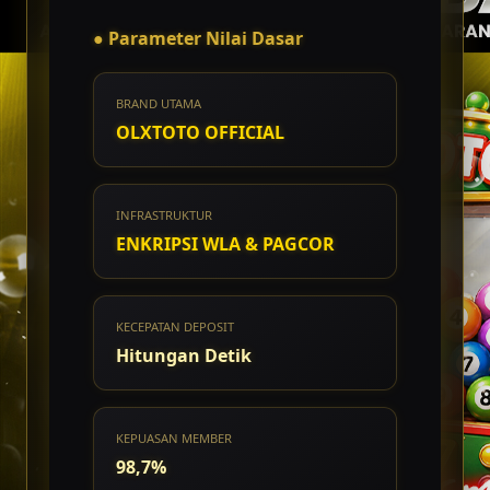
● Parameter Nilai Dasar
BRAND UTAMA
OLXTOTO OFFICIAL
INFRASTRUKTUR
ENKRIPSI WLA & PAGCOR
KECEPATAN DEPOSIT
Hitungan Detik
KEPUASAN MEMBER
98,7%