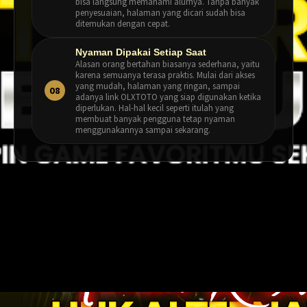
bisa langsung memahami alurnya. Tanpa banyak
penyesuaian, halaman yang dicari sudah bisa
ditemukan dengan cepat.
Nyaman Dipakai Setiap Saat
Alasan orang bertahan biasanya sederhana, yaitu
karena semuanya terasa praktis. Mulai dari akses
yang mudah, halaman yang ringan, sampai
08
adanya link OLXTOTO yang siap digunakan ketika
diperlukan. Hal-hal kecil seperti itulah yang
membuat banyak pengguna tetap nyaman
menggunakannya sampai sekarang.
OLXTOTO sebagai situs terpercaya yang memiliki link
alternatif tanpa batas dengan akses yang mudah,
tampilan simpel, banyak bonus serta event, dan
ringan di berbagai perangkat
Show More →