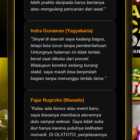
Untungnya halaman ini tidak terlalu
berat saat dibuka dari ponsel.
Walaupun koneksi sedang kurang
stabil, saya masih bisa berpindah
bagian tanpa menunggu terlalu lama."
Fajar Nugroho (Manado)
"Kalau ada bonus atau event baru,
saya biasanya membaca aturannya
dulu sampai selesai. Saya tidak suka
ikut hanya karena judulnya kelihatan
menarik. Di OLXTOTO, penjelasannya
cukup mudah ditemukan sehingga saya
bisa mempertimbangkannya dengan
lebih tenang."
Rian Saputra (Manokwari)
"Waktu luang saya biasanya baru ada