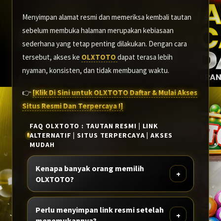
Menyimpan alamat resmi dan memeriksa kembali tautan
sebelum membuka halaman merupakan kebiasaan
sederhana yang tetap penting dilakukan. Dengan cara
tersebut, akses ke
OLXTOTO
dapat terasa lebih
nyaman, konsisten, dan tidak membuang waktu.
👉
[Klik Di Sini untuk OLXTOTO Daftar & Mulai Akses
Situs Resmi Dan Terpercaya !]
FAQ OLXTOTO : TAUTAN RESMI | LINK
ALTERNATIF | SITUS TERPERCAYA | AKSES
MUDAH
Kenapa banyak orang memilih
OLXTOTO?
Perlu menyimpan link resmi setelah
menemukannya?