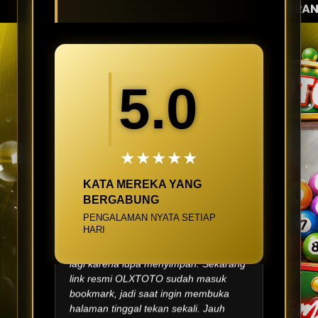
menutupi informasi penting. Di sini
tampilannya terasa lebih lega. Mata
tidak cepat capek dan saya bisa
berpindah menu tanpa harus menutup
banyak tampilan tambahan."
5.0
Muhammad Fadli (Sorong)
"Dulu saya sering mencari alamatnya
lagi karena lupa menyimpan. Sekarang
★★★★★
link resmi OLXTOTO sudah masuk
bookmark, jadi saat ingin membuka
KATA MEREKA YANG
halaman tinggal tekan sekali. Jauh
BERGABUNG
lebih praktis daripada harus bertanya
PENGALAMAN NYATA SETIAP
atau mengulang pencarian dari awal."
HARI
Indra Gunawan (Yogyakarta)
"Sinyal di daerah saya kadang bagus,
tetapi bisa turun tanpa pemberitahuan.