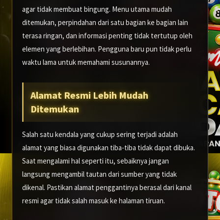
agar tidak membuat bingung. Menu utama mudah
ditemukan, perpindahan dari satu bagian ke bagian lain
terasa ringan, dan informasi penting tidak tertutup oleh
elemen yang berlebihan. Pengguna baru pun tidak perlu
waktu lama untuk memahami susunannya.
Alamat Resmi Lebih Mudah
Ditemukan
Salah satu kendala yang cukup sering terjadi adalah
alamat yang biasa digunakan tiba-tiba tidak dapat dibuka.
Saat mengalami hal seperti itu, sebaiknya jangan
langsung mengambil tautan dari sumber yang tidak
dikenal. Pastikan alamat penggantinya berasal dari kanal
resmi agar tidak salah masuk ke halaman tiruan.